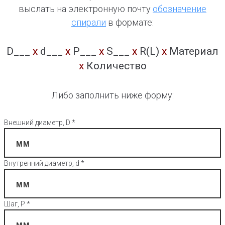
выслать на электронную почту
обозначение
спирали
в формате:
D___
x
d___
x
P___
x
S___
x
R(L)
х
Материал
х
Количество
Либо заполнить ниже форму:
Внешний диаметр, D *
Внутренний диаметр, d *
Шаг, P *