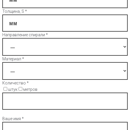
Толщина, S *
Направление спирали *
Материал *
Количество *
штук
метров
Ваше имя *