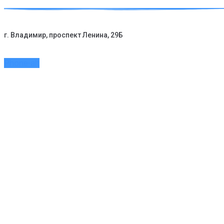
Перейти
к
контенту
г. Владимир, проспект Ленина, 29Б
Phone-alt